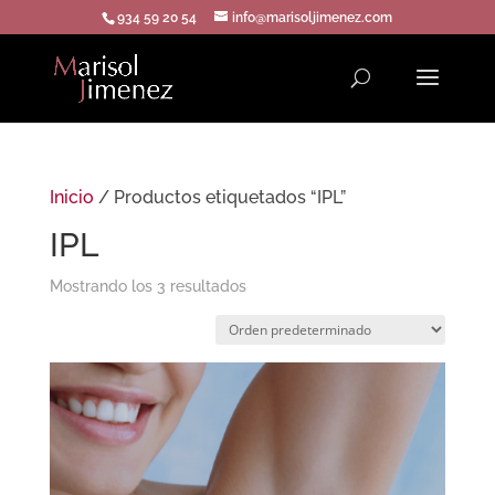
934 59 20 54
info@marisoljimenez.com
Inicio
/ Productos etiquetados “IPL”
IPL
Mostrando los 3 resultados