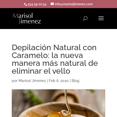
934 59 20 54
info@marisoljimenez.com
Depilación Natural con
Caramelo: la nueva
manera más natural de
eliminar el vello
por
Marisol Jimenez
|
Feb 6, 2020
|
Blog