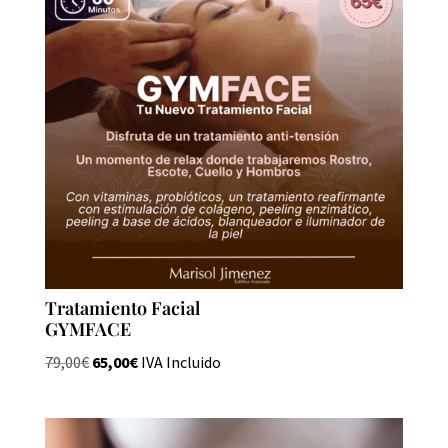
Tratamiento Facial
GYMFACE
El
El
79,00
€
65,00
€
IVA Incluido
precio
precio
original
actual
era:
es: