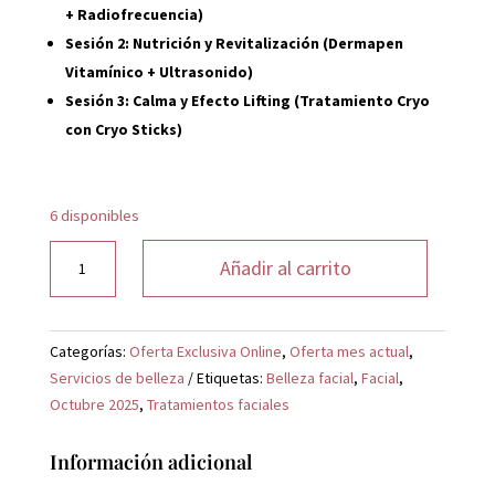
+ Radiofrecuencia)
Sesión 2: Nutrición y Revitalización (Dermapen
Vitamínico + Ultrasonido)
Sesión 3: Calma y Efecto Lifting (Tratamiento Cryo
con Cryo Sticks)
6 disponibles
Tratamiento
Añadir al carrito
Facial
Renovador
3
Categorías:
Oferta Exclusiva Online
,
Oferta mes actual
,
Sesiones
Servicios de belleza
Etiquetas:
Belleza facial
,
Facial
,
cantidad
Octubre 2025
,
Tratamientos faciales
Información adicional