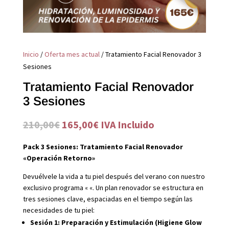
Inicio
/
Oferta mes actual
/ Tratamiento Facial Renovador 3
Sesiones
Tratamiento Facial Renovador
3 Sesiones
El
El
210,00
€
165,00
€
IVA Incluido
precio
precio
Pack 3 Sesiones: Tratamiento Facial Renovador
original
actual
«Operación Retorno»
era:
es:
210,00€.
165,00€.
Devuélvele la vida a tu piel después del verano con nuestro
exclusivo programa «
«. Un plan renovador se estructura en
tres sesiones clave, espaciadas en el tiempo según las
necesidades de tu piel:
Sesión 1: Preparación y Estimulación (Higiene Glow