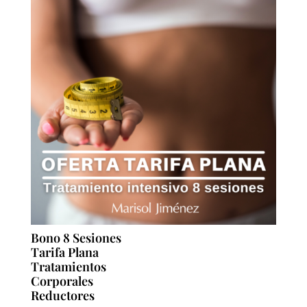
79,00€.
65,00€.
Bono 8 Sesiones
Tarifa Plana
Tratamientos
Corporales
Reductores